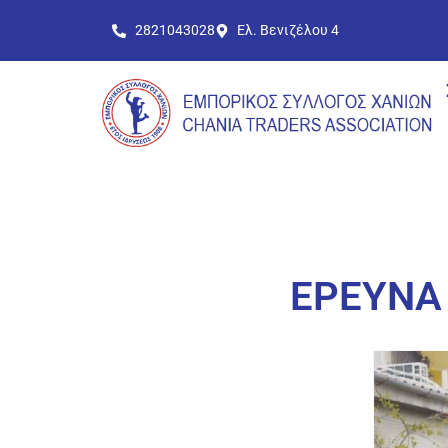
2821043028
Ελ. Βενιζέλου 4
ΕΡΕΥΝΑ 