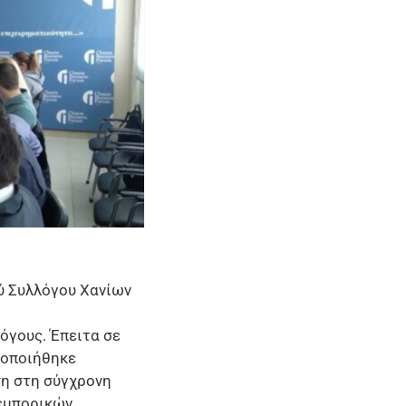
ύ Συλλόγου Χανίων
όγους. Έπειτα σε
τοποιήθηκε
ση στη σύγχρονη
 εμπορικών