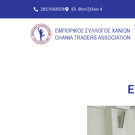
2821043028
Ελ. Βενιζέλου 4
Ε