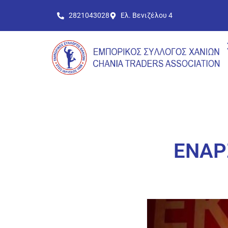
2821043028
Ελ. Βενιζέλου 4
ΕΝΑΡ