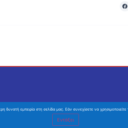
η δυνατή εμπειρία στη σελίδα μας. Εάν συνεχίσετε να χρησιμοποιείτε 
Εντάξει
Χανιά προτάσεις
–
Κατασκευή ιστοσελίδων Χανιά
– 2026