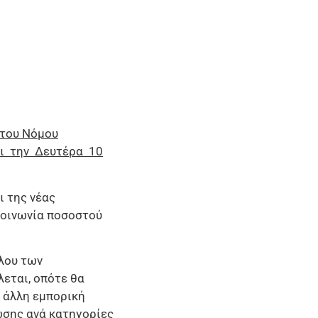
 του Νόμου
ει την Δευτέρα 10
ι της νέας
κοινωνία ποσοστού
λου των
εται, οπότε θα
 άλλη εμπορική
ωσης ανά κατηγορίες