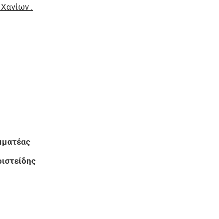
Χανίων .
τέας
είδης