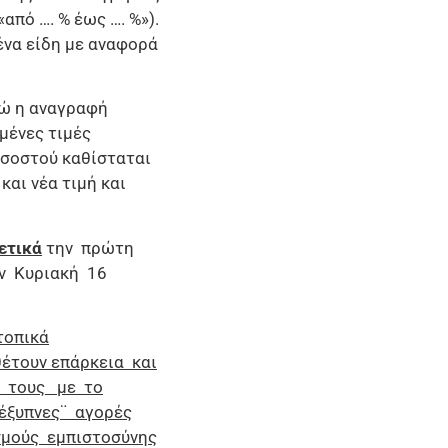
από …. % έως …. %»).
ένα είδη με αναφορά
νώ η αναγραφή
μένες τιμές
οσοστού καθίσταται
και νέα τιμή και
ετικά
την πρώτη
ην Κυριακή 16
τοπικά
θέτουν επάρκεια και
ή τους με το
έξυπνες¨ αγορές
σμούς εμπιστοσύνης