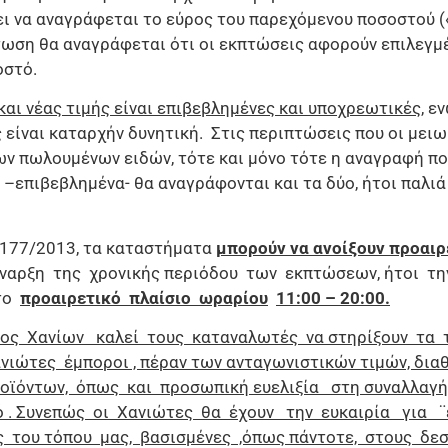
ι να αναγράφεται το εύρος του παρεχόμενου ποσοστού («
τωση θα αναγράφεται ότι οι εκπτώσεις αφορούν επιλεγμ
οστό.
αι νέας τιμής είναι επιβεβλημένες και υποχρεωτικές
, ε
είναι καταρχήν δυνητική. Στις περιπτώσεις που οι μειω
ων πωλουμένων ειδών, τότε και μόνο τότε η αναγραφή π
–επιβεβλημένα- θα αναγράφονται και τα δύο, ήτοι παλιά 
4177/2013, τα καταστήματα
μπορούν να ανοίξουν προαιρ
έναρξη της χρονικής περιόδου των εκπτώσεων, ήτοι τ
στο
προαιρετικό πλαίσιο ωραρίου
11:00 – 20:00.
γος Χανίων καλεί τους καταναλωτές να στηρίξουν τα 
νιώτες έμποροι , πέραν των ανταγωνιστικών τιμών, δια
οϊόντων, όπως και προσωπική ευελιξία στη συναλλαγ
ό . Συνεπώς οι Χανιώτες θα έχουν την ευκαιρία για ¨
ς του τόπου μας, βασισμένες ,όπως πάντοτε, στους δε