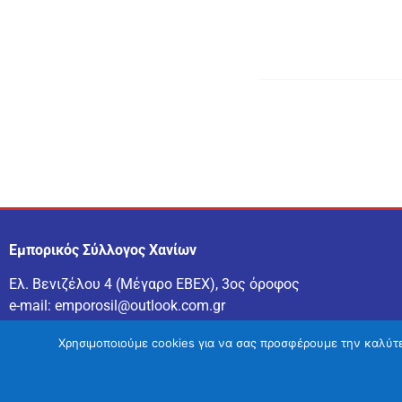
Εμπορικός Σύλλογος Χανίων
Ελ. Βενιζέλου 4 (Μέγαρο ΕΒΕΧ), 3ος όροφος
e-mail:
emporosil@outlook.com.gr
τηλ:
2821043028
Χρησιμοποιούμε cookies για να σας προσφέρουμε την καλύτερ
Eιδήσεις Χανιά
–