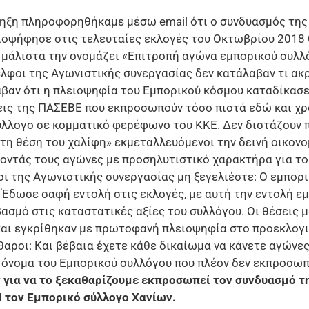
ηξη πληροφορηθήκαμε μέσω email ότι ο συνδυασμός της
ιοψήφησε στις τελευταίες εκλογές του Οκτωβρίου 2018 θ
 μάλιστα την ονομάζει «Επιτροπή αγώνα εμπορικού συλλ
λφοι της Αγωνιστικής συνεργασίας δεν κατάλαβαν τι ακρ
αβαν ότι η πλειοψηφία του Εμπορικού κόσμου καταδίκασε
εις της ΠΑΣΕΒΕ που εκπροσωπούν τόσο πιστά εδώ και χ
ύλλογο σε κομματικό φερέφωνο του ΚΚΕ. Δεν διστάζουν π
στη θέση του χαλίφη» εκμεταλλευόμενοι την δεινή οικον
οντάς τους αγώνες με προσηλυτιστικό χαρακτήρα για το
ι της Αγωνιστικής συνεργασίας μη ξεγελιέστε: Ο εμπορ
Έδωσε σαφή εντολή στις εκλογές, με αυτή την εντολή εμ
σμό στις καταστατικές αξίες του συλλόγου. Οι θέσεις μ
αι εγκρίθηκαν με πρωτοφανή πλειοψηφία στο προεκλογι
θαροι: Και βέβαια έχετε κάθε δικαίωμα να κάνετε αγώνες
 όνομα του Εμπορικού συλλόγου που πλέον δεν εκπροσωπ
 για να το ξεκαθαρίζουμε εκπροσωπεί τον συνδυασμό τ
Ι τον Εμπορικό σύλλογο Χανίων.