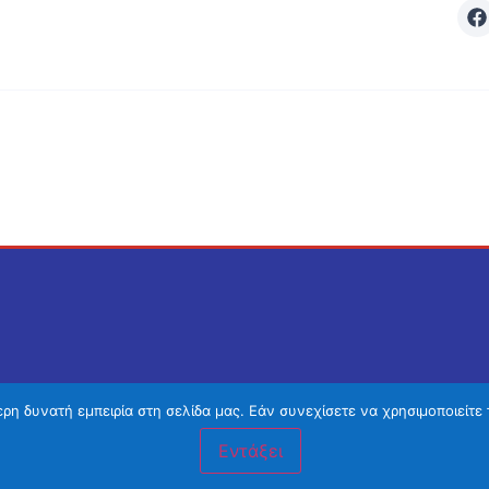
η δυνατή εμπειρία στη σελίδα μας. Εάν συνεχίσετε να χρησιμοποιείτε 
Εντάξει
Χανιά προτάσεις
–
Κατασκευή ιστοσελίδων Χανιά
– 2019