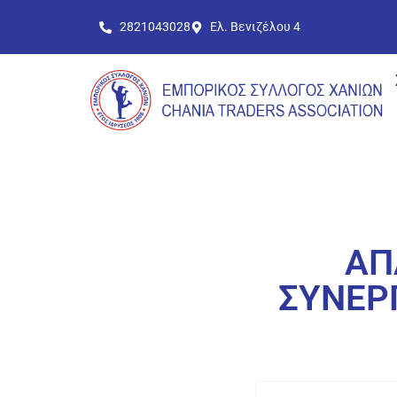
2821043028
Ελ. Βενιζέλου 4
ΑΠ
ΣΥΝΕΡ