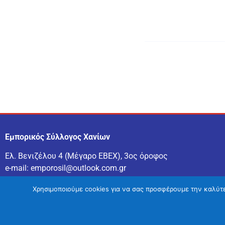
Εμπορικός Σύλλογος Χανίων
Ελ. Βενιζέλου 4 (Μέγαρο ΕΒΕΧ), 3ος όροφος
e-mail:
emporosil@outlook.com.gr
τηλ:
2821043028
Χρησιμοποιούμε cookies για να σας προσφέρουμε την καλύτερ
Eιδήσεις Χανιά
–