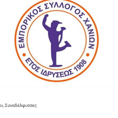
ι, Συναδέλφισσες