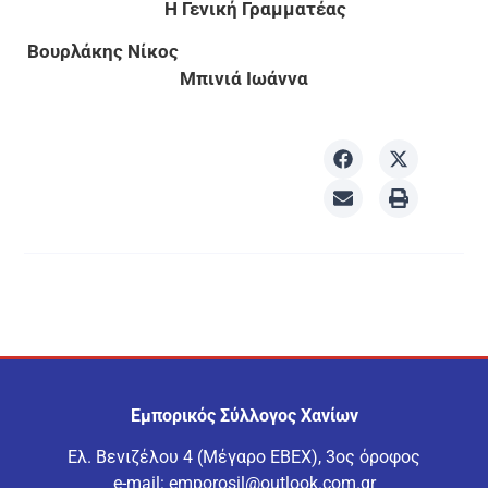
Η Γενική Γραμματέας
Βουρλάκης Νίκος
Μπινιά Ιωάννα
Εμπορικός Σύλλογος Χανίων
Ελ. Βενιζέλου 4 (Μέγαρο ΕΒΕΧ), 3ος όροφος
e-mail:
emporosil@outlook.com.gr