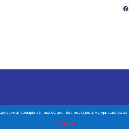
η δυνατή εμπειρία στη σελίδα μας. Εάν συνεχίσετε να χρησιμοποιείτε 
Εντάξει
Χανιά προτάσεις
–
Κατασκευή ιστοσελίδων Χανιά
– 2026