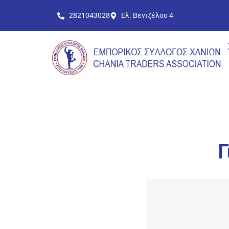
2821043028
Ελ. Βενιζέλου 4
Γ