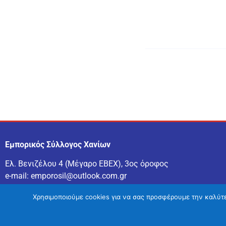
Εμπορικός Σύλλογος Χανίων
Ελ. Βενιζέλου 4 (Μέγαρο ΕΒΕΧ), 3ος όροφος
e-mail:
emporosil@outlook.com.gr
τηλ:
2821043028
Χρησιμοποιούμε cookies για να σας προσφέρουμε την καλύτερ
Eιδήσεις Χανιά
–