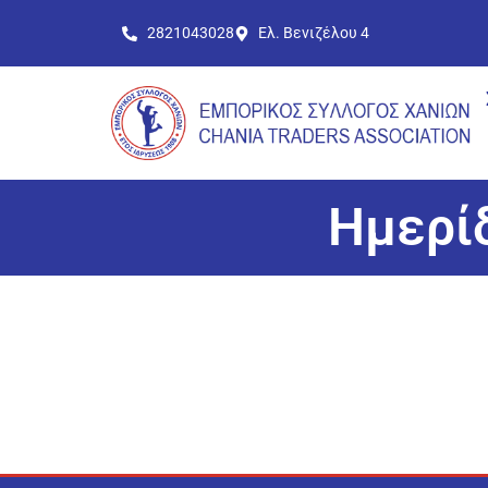
2821043028
Ελ. Βενιζέλου 4
Ημερίδ