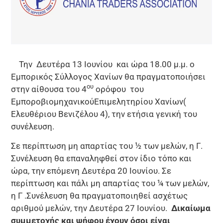
Την Δευτέρα 13 Ιουνίου και ώρα 18.00 μ.μ. ο
Εμπορικός Σύλλογος Χανίων θα πραγματοποιήσει
ου
στην αίθουσα του 4
ορόφου του
ΕμποροβιομηχανικούΕπιμελητηρίου Χανίων(
Ελευθέριου Βενιζέλου 4), την ετήσια γενική του
συνέλευση.
Σε περίπτωση μη απαρτίας του ½ των μελών, η Γ.
Συνέλευση θα επαναληφθεί στον ίδιο τόπο και
ώρα, την επόμενη Δευτέρα 20 Ιουνίου. Σε
περίπτωση και πάλι μη απαρτίας του ¼ των μελών,
η Γ .Συνέλευση θα πραγματοποιηθεί ασχέτως
αριθμού μελών, την Δευτέρα 27 Ιουνίου.
Δικαίωμα
συμμετοχής και ψήφου έχουν
όσοι είναι